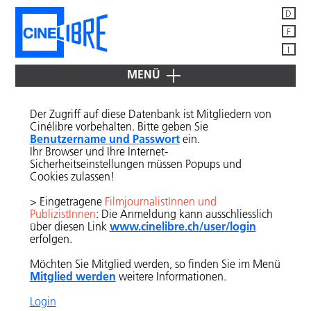
D
F
I
MENÜ
JETZT
IM
Der Zugriff auf diese Datenbank ist Mitgliedern von
KINO
Cinélibre vorbehalten. Bitte geben Sie
Benutzername und Passwort
ein.
ÜBER
Ihr Browser und Ihre Internet-
CINÉLIBRE
Sicherheitseinstellungen müssen Popups und
Cookies zulassen!
Mitglieder
IM
VERLEIH
> Eingetragene
FilmjournalistInnen und
Vorstand
PublizistInnen
: Die Anmeldung kann ausschliesslich
"Bugarach"
DIENSTLEISTUNGEN
News -
www.cinelibre.ch/user/login
über diesen Link
FÜR MITGLIEDER
Mitteilungen
"Cash
erfolgen.
&
Filmdatenbanken
Mitglied
Marry"
+
Möchten Sie Mitglied werden, so finden Sie im Menü
werden
Suchmaschinen
Mitglied werden
weitere Informationen.
"China’s
Publikationen
van
Adressen
Login
Goghs"
Schweiz,