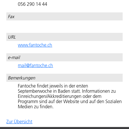
Book
056 290 14 44
Verwaiste
With
Rechte
Steidl"
Fax
Filmjournalisten,
"In the Name
Publizisten
of
Scheherazade
Festivals
URL
or The First
mit
Beer Garden
FICC-
www.fantoche.ch
in Tehran"
Jury
"Into
e-mail
ECFA
Eternity"
Journal
mail@fantoche.ch
"Der
Benutzerdaten
Kapitän
administrieren
Bemerkungen
und
Fantoche findet jeweils in der ersten
sein
Septemberwoche in Baden statt. Informationen zu
Pirat"
Einreichungen/Akkreditierungen oder dem
Programm sind auf der Website und auf den Sozialen
"Per
Medien zu finden.
Song"
"The Punk
Syndrome"
Zur Übersicht