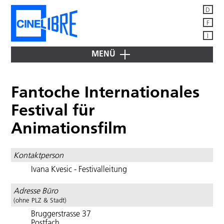
D
F
I
MENÜ
JETZT
IM
Fantoche Internationales
KINO
ÜBER
Festival für
CINÉLIBRE
Animationsfilm
Mitglieder
IM
VERLEIH
Vorstand
Kontaktperson
"Bugarach"
DIENSTLEISTUNGEN
News -
FÜR MITGLIEDER
Ivana Kvesic - Festivalleitung
Mitteilungen
"Cash
&
Filmdatenbanken
Mitglied
Marry"
+
Adresse Büro
werden
Suchmaschinen
(ohne PLZ & Stadt)
"China’s
Publikationen
Bruggerstrasse 37
van
Adressen
Postfach
Goghs"
Schweiz,