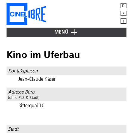
D
F
I
MENÜ
JETZT
IM
Kino im Uferbau
KINO
ÜBER
CINÉLIBRE
Kontaktperson
Mitglieder
IM
Jean-Claude Käser
VERLEIH
Vorstand
Adresse Büro
"Bugarach"
DIENSTLEISTUNGEN
News -
FÜR MITGLIEDER
(ohne PLZ & Stadt)
Mitteilungen
"Cash
Ritterquai 10
&
Filmdatenbanken
Mitglied
Marry"
+
werden
Suchmaschinen
"China’s
Publikationen
van
Adressen
Stadt
Goghs"
Schweiz,