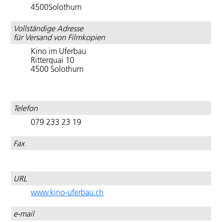
Partnerverbände
4500Solothurn
Europa,
weltweit
"Courage"
weltweit
Vollständige Adresse
Cinema
"Domino
Cinélibre
für Versand von Filmkopien
italiano
Effect"
Film-
Kino im Uferbau
Fonds:
Best of
"Elektro
Ritterquai 10
verfügbare
International
Moskva"
4500 Solothurn
Filmkopien
Arab Film
Festival
"L’encerclement"/
Filmdatenbank
Zurich
"Die
Einkesselung"
Park Circus -
Visions
Telefon
Verleihkonditionen
du Réel
"Erbarme
079 233 23 19
Partner
Dich:
Suisa
von
Matthäus
Cinélibre
Passion
Filmschadenversicherung
Fax
Stories"
Website
Programmangebote
FICC
"Happy
Projektfonds
Winter"
URL
Cinélibre
"How
www.kino-uferbau.ch
Filmtransporte
To
Make
e-mail
Newsletter
A