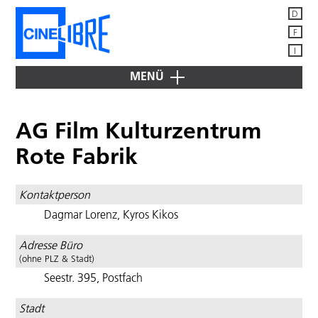
D
F
I
MENÜ
JETZT
IM
AG Film Kulturzentrum
KINO
ÜBER
Rote Fabrik
CINÉLIBRE
Mitglieder
IM
Kontaktperson
VERLEIH
Vorstand
Dagmar Lorenz, Kyros Kikos
"Bugarach"
DIENSTLEISTUNGEN
News -
FÜR MITGLIEDER
Mitteilungen
"Cash
Adresse Büro
&
Filmdatenbanken
(ohne PLZ & Stadt)
Mitglied
Marry"
+
Seestr. 395, Postfach
werden
Suchmaschinen
"China’s
Publikationen
van
Adressen
Stadt
Goghs"
Schweiz,