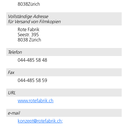
Partnerverbände
8038Zürich
Europa,
weltweit
"Courage"
weltweit
Vollständige Adresse
Cinema
"Domino
Cinélibre
für Versand von Filmkopien
italiano
Effect"
Film-
Rote Fabrik
Fonds:
Best of
"Elektro
Seestr. 395
verfügbare
International
Moskva"
8038 Zürich
Filmkopien
Arab Film
Festival
"L’encerclement"/
Filmdatenbank
Zurich
"Die
Telefon
Einkesselung"
Park Circus -
044-485 58 48
Visions
Verleihkonditionen
du Réel
"Erbarme
Partner
Dich:
Fax
Suisa
von
Matthäus
044-485 58 59
Cinélibre
Passion
Filmschadenversicherung
Stories"
Website
Programmangebote
URL
FICC
"Happy
Projektfonds
www.rotefabrik.ch
Winter"
Cinélibre
"How
e-mail
Filmtransporte
To
Make
konzept@rotefabrik.ch;
Newsletter
A