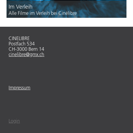
Encounter"
Im Verleih
Alle Filme im Verleih bei Cinélibre
"Work
Hard
Play
Hard"
CINELIBRE
Postfach 534
CH-3000 Bern 14
cinelibre@gmx.ch
Impressum
Login